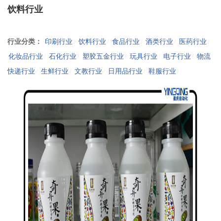
饮料行业
行业分类：
印刷行业
/
饮料行业
/
食品行业
/
酒类行业
/
医药行业
/
化妆品行业
/
石化行业
/
塑胶五金行业
/
玩具行业
/
电子行业
/
物流
快递行业
/
生鲜行业
/
文教行业
/
日用品行业
/
鞋服行业
/